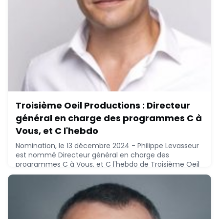
Troisième Oeil Productions : Directeur
général en charge des programmes C à
Vous, et C l'hebdo
Nomination, le 13 décembre 2024 - Philippe Levasseur
est nommé Directeur général en charge des
programmes C à Vous, et C l'hebdo de Troisième Oeil
Productions, à ce poste depuis septembre 2024. Il est
sous la responsabilité directe de Justine Planchon,
Président de Mediawan Prod.Philippe Levasseur, Centre
de formation des journalistes (1998), EMBA - EM Lyon
Business School (1995), a réalisé le par