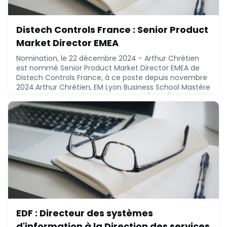
Distech Controls France : Senior Product
Market Director EMEA
Nomination, le 22 décembre 2024 - Arthur Chrétien
est nommé Senior Product Market Director EMEA de
Distech Controls France, à ce poste depuis novembre
2024.Arthur Chrétien, EM Lyon Business School Mastère
spécialisé - EM Lyon Business School (2009), ECAM
LaSalle (2008), a réalisé le parcours suivant :* 2020 -
2024 : Distech Controls France, Responsable
portefeuille produits* 2015 - 2020 : Distech
December 22, 2024
EDF : Directeur des systèmes
d'information à la Direction des services