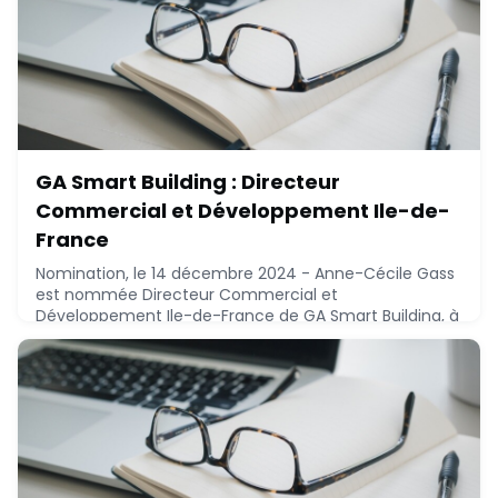
GA Smart Building : Directeur
Commercial et Développement Ile-de-
France
Nomination, le 14 décembre 2024 - Anne-Cécile Gass
est nommée Directeur Commercial et
Développement Ile-de-France de GA Smart Building, à
ce poste depuis novembre 2024.Anne-Cécile Gass, EM
Lyon Business School (2010), a réalisée le parcours
suivant :* 2023 - 2024 : GA Smart Building, Directeur
commercial et Développement Industrie et
Logistiques Ile-de-France* 2022 - 2023 : Artelia,
Directeur du d
December 13, 2024