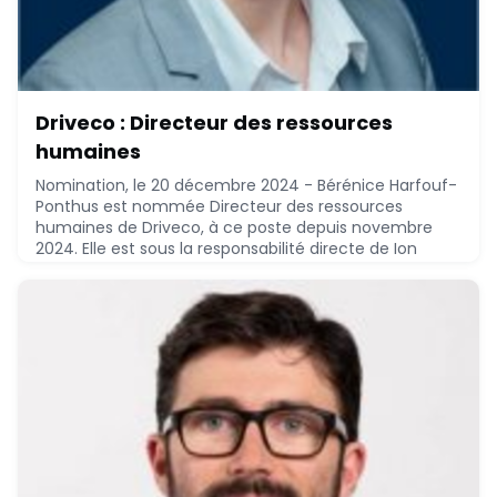
Driveco : Directeur des ressources
humaines
Nomination, le 20 décembre 2024 - Bérénice Harfouf-
Ponthus est nommée Directeur des ressources
humaines de Driveco, à ce poste depuis novembre
2024. Elle est sous la responsabilité directe de Ion
Leahu-Aluas, Chief executive offficer.Bérénice
Harfouf-Ponthus, Msc Management, Strategy and
Management of Organisation - EM Lyon Business
School (2006), a réalisée le parcours suivant :* 2021 -
2023 : Be
December 20, 2024