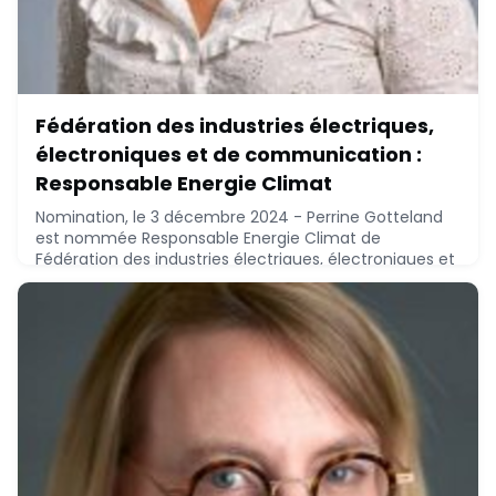
Fédération des industries électriques,
électroniques et de communication :
Responsable Energie Climat
Nomination, le 3 décembre 2024 - Perrine Gotteland
est nommée Responsable Energie Climat de
Fédération des industries électriques, électroniques et
de communication, à ce poste depuis novembre
2024. Elle est sous la responsabilité directe de Anne-
Charlotte Wedrychowski, Directeur économie
circulaire et RSE.Perrine Gotteland, mastère spécialisé
management des entreprises du vivant et de
l'agroalime
December 3, 2024