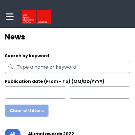
Toggle main navigation
News
Search by keyword
Publication date (From - To) (MM/DD/YYYY)
Clear all filters
Filter by category
All
Alumni awards 2022