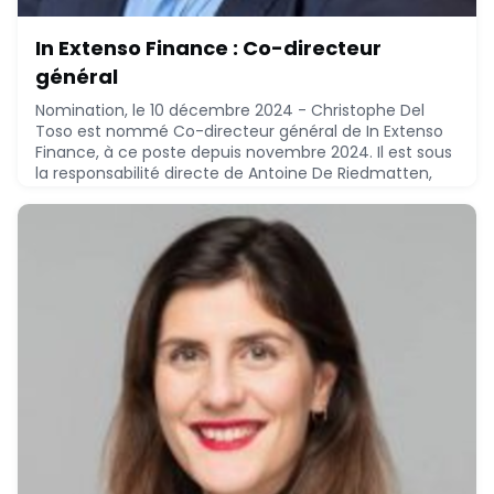
In Extenso Finance : Co-directeur
général
Nomination, le 10 décembre 2024 - Christophe Del
Toso est nommé Co-directeur général de In Extenso
Finance, à ce poste depuis novembre 2024. Il est sous
la responsabilité directe de Antoine De Riedmatten,
Président du directoire.Christophe Del Toso, MBA
stratégie, finance, entreprise valuation - EM Lyon
Business School (2010), PhD microelectronics -
Grenoble INP (1997), a réalisé le parcours suiva
December 10, 2024