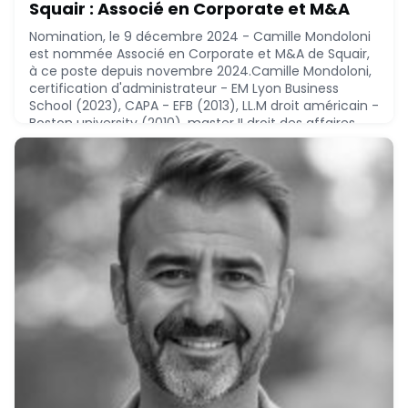
Squair : Associé en Corporate et M&A
Nomination, le 9 décembre 2024 - Camille Mondoloni
est nommée Associé en Corporate et M&A de Squair,
à ce poste depuis novembre 2024.Camille Mondoloni,
certification d'administrateur - EM Lyon Business
School (2023), CAPA - EFB (2013), LL.M droit américain -
Boston university (2010), master II droit des affaires
comparé - Université Lumière Lyon 2 (2009), certificat
en droit chinois (2009), a réal
December 9, 2024