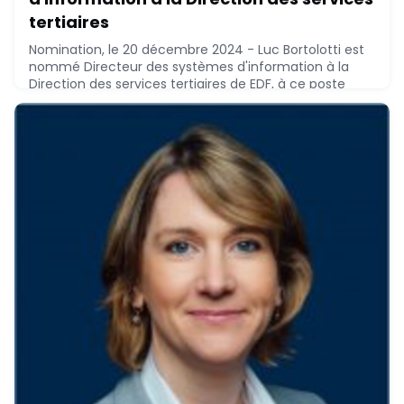
tertiaires
Nomination, le 20 décembre 2024 - Luc Bortolotti est
nommé Directeur des systèmes d'information à la
Direction des services tertiaires de EDF, à ce poste
depuis novembre 2024.Luc Bortolotti, MBA - EM Lyon
Business School (2008), Ingénieur - Télécom SudParis
(1994), a réalisé le parcours suivant :* 2021 - 2024 :
Enedis, IT manager* 2019 - 2021 : GRTgaz, Head of IT
operations* 2016 - 2019 : GRTgaz,
December 20, 2024