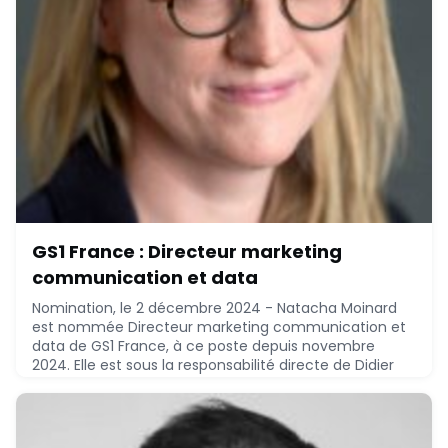
GS1 France : Directeur marketing
communication et data
Nomination, le 2 décembre 2024 - Natacha Moinard
est nommée Directeur marketing communication et
data de GS1 France, à ce poste depuis novembre
2024. Elle est sous la responsabilité directe de Didier
Veloso, Président exécutif.Natacha Moinard, 49 ans,
MSc management - EM Lyon Business School maîtrise
lettres modernes - Sorbonne Université (1997), a
réalisée le parcours suivant :* 2024 - 2024 : Swi