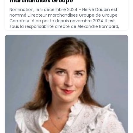
marchandises Groupe
Nomination, le 5 décembre 2024 - Hervé Daudin est
nommé Directeur marchandises Groupe de Groupe
Carrefour, à ce poste depuis novembre 2024. Il est
sous la responsabilité directe de Alexandre Bompard,
Président-directeur général.Hervé Daudin, 58 ans, EM
Lyon Business School École des Ponts ParisTech (1995),
ENS Paris (1992), a réalisé le parcours suivant :* 2022 :
relevanC, Président* 2009 - 2024 :
December 5, 2024